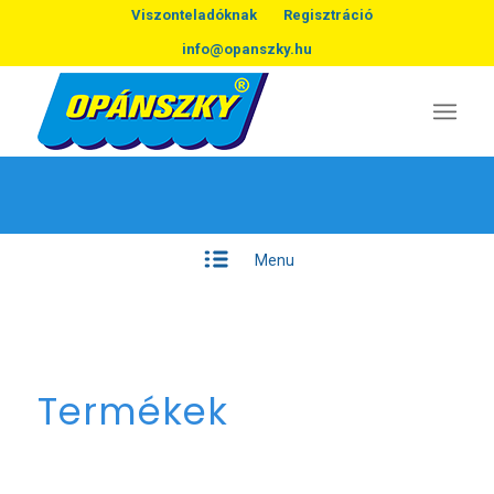
Viszonteladóknak
Regisztráció
info@opanszky.hu
Menu
Termékek