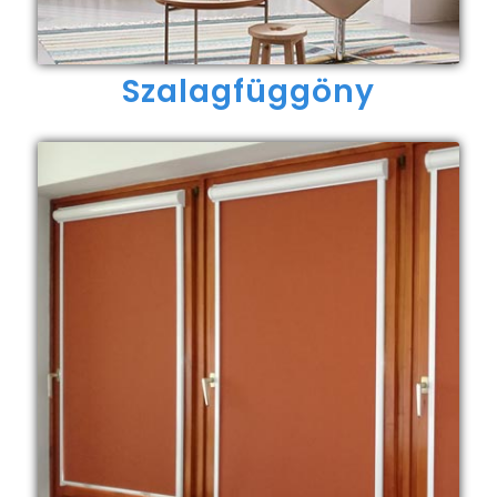
Szalagfüggöny