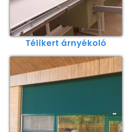
Télikert árnyékoló