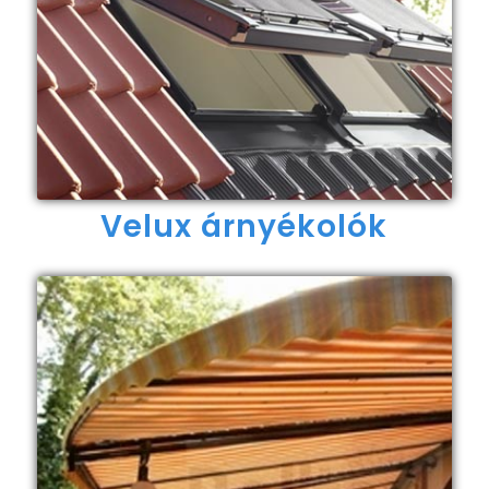
Velux árnyékolók