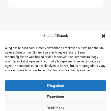
Főoldal
Süti beállítások
Termékek
A legjobb felhasználói élmény biztosítása érdekében sütiket használunk
Rólunk
az eszközinformációk tárolására és/vagy elérésére. Ezen
technológiákhoz való hozzájárulás lehetővé teszi számunkra, hogy
Referenciák
olyan adatokat dolgozzunk fel, mint a böngészési viselkedés vagy az
Kapcsolat
egyedi azonosítók ezen a webhelyen. A hozzájárulás megtagadása vagy
visszavonása bizonyos funkciókat hátrányosan befolyásolhat.
Viszonteladóknak
Cookie Policy
Elfogadom
This is a notification that can be used for cookie consent or
Elutasítom
other important news. It also got a modal window now! Click
"learn more" to see it!
Beállítások