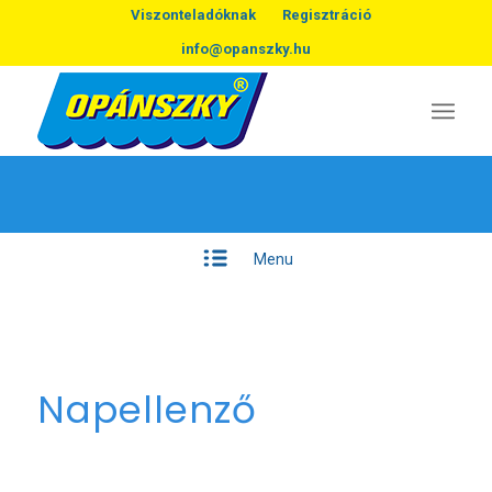
Viszonteladóknak
Regisztráció
info@opanszky.hu
Menu
Napellenző