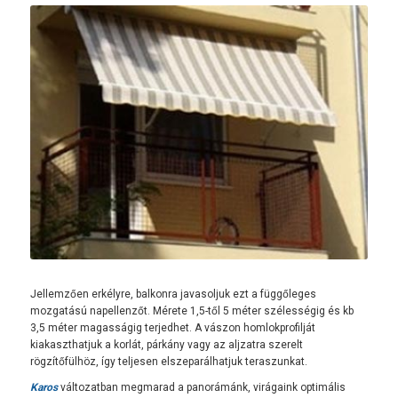
Jellemzően erkélyre, balkonra javasoljuk ezt a függőleges
mozgatású napellenzőt. Mérete 1,5-től 5 méter szélességig és kb
3,5 méter magasságig terjedhet. A vászon homlokprofilját
kiakaszthatjuk a korlát, párkány vagy az aljzatra szerelt
rögzítőfülhöz, így teljesen elszeparálhatjuk teraszunkat.
Karos
változatban megmarad a panorámánk, virágaink optimális