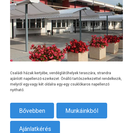
Családi házak kertjébe, vendéglátóhelyek teraszára, strandra
ajánlott napellenző-szerkezet. Önálló tartószerkezettel rendelkezik,
melyről egy-vagy két oldalra egy-egy csuklókaros napellenző
nyitható.
Bővebben
Munkáinkból
Ajánlatkérés