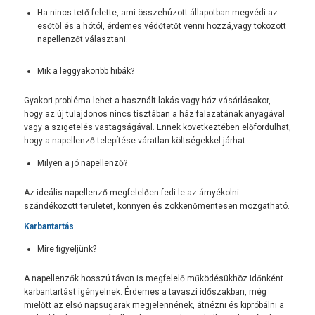
Ha nincs tető felette, ami összehúzott állapotban megvédi az
esőtől és a hótól, érdemes védőtetőt venni hozzá,vagy tokozott
napellenzőt választani.
Mik a leggyakoribb hibák?
Gyakori probléma lehet a használt lakás vagy ház vásárlásakor,
hogy az új tulajdonos nincs tisztában a ház falazatának anyagával
vagy a szigetelés vastagságával. Ennek következtében előfordulhat,
hogy a napellenző telepítése váratlan költségekkel járhat.
Milyen a jó napellenző?
Az ideális napellenző megfelelően fedi le az árnyékolni
szándékozott területet, könnyen és zökkenőmentesen mozgatható.
Karbantartás
Mire figyeljünk?
A napellenzők hosszú távon is megfelelő működésükhöz időnként
karbantartást igényelnek. Érdemes a tavaszi időszakban, még
mielőtt az első napsugarak megjelennének, átnézni és kipróbálni a