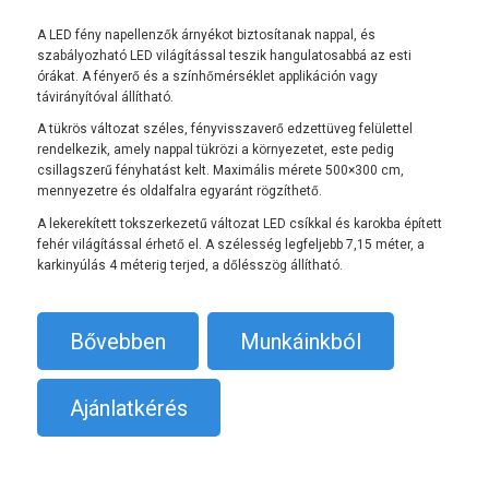
A LED fény napellenzők árnyékot biztosítanak nappal, és
szabályozható LED világítással teszik hangulatosabbá az esti
órákat. A fényerő és a színhőmérséklet applikáción vagy
távirányítóval állítható.
A tükrös változat széles, fényvisszaverő edzettüveg felülettel
rendelkezik, amely nappal tükrözi a környezetet, este pedig
csillagszerű fényhatást kelt. Maximális mérete 500×300 cm,
mennyezetre és oldalfalra egyaránt rögzíthető.
A lekerekített tokszerkezetű változat LED csíkkal és karokba épített
fehér világítással érhető el. A szélesség legfeljebb 7,15 méter, a
karkinyúlás 4 méterig terjed, a dőlésszög állítható.
Bővebben
Munkáinkból
Ajánlatkérés