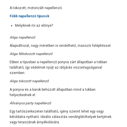
A tokozott, motorizált napellenző.
Főbb napellenző típusok
Melyiknek mi az előnye?
Aliga napellenző
Alapváltozat, nagy méretben is rendelhető, masszív felépítéssel.
Aliga féltokozott napellenző
Ebben a típusban a napellenző ponyva zárt állapotban a tokban
található, így védelmet nyújt az időjárás viszontagságaival
szemben.
Aliga tokozott napellenző
A ponyva és a karok behúzott állapotban mind a tokban
helyezkednek el.
Állványos party napellenző
Egy tartószerkezeten található, igény szerint lehet egy vagy
kétoldalra nyitható. Ideális választás vendéglátóhelyek kertjének
vagy teraszának árnyékolására.