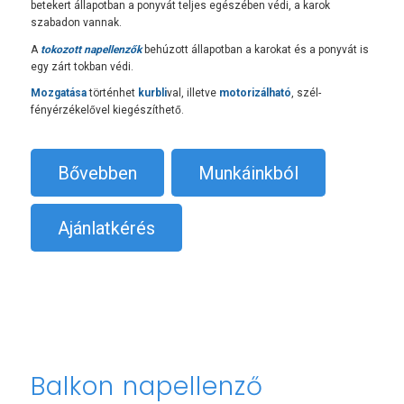
betekert állapotban a ponyvát teljes egészében védi, a karok
szabadon vannak.
A
tokozott napellenzők
behúzott állapotban a karokat és a ponyvát is
egy zárt tokban védi.
Mozgatása
történhet
kurbli
val, illetve
motorizálható
, szél-
fényérzékelővel kiegészíthető.
Bővebben
Munkáinkból
Ajánlatkérés
Balkon napellenző