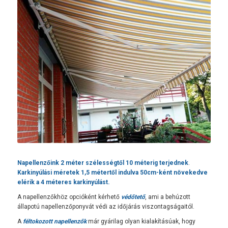
Napellenzőink 2 méter szélességtől 10 méterig terjednek
.
Karkinyúlási méretek 1,5 métertől indulva 50cm-ként növekedve
elérik a 4 méteres karkinyúlást.
A napellenzőkhöz opcióként kérhető
védőtető
, ami a behúzott
állapotú napellenzőponyvát védi az időjárás viszontagságaitól.
A
féltokozott napellenzők
már gyárilag olyan kialakításúak, hogy