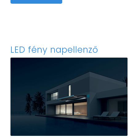
LED fény napellenző