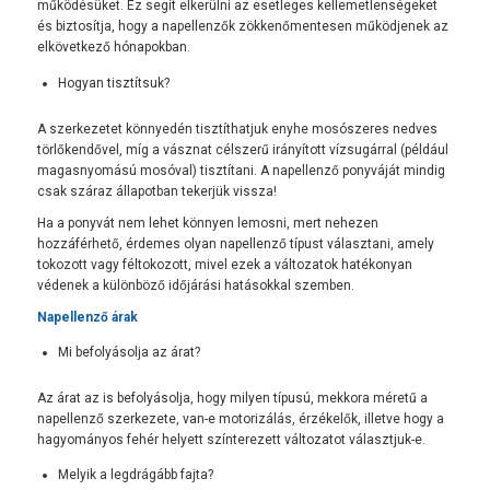
működésüket. Ez segít elkerülni az esetleges kellemetlenségeket
és biztosítja, hogy a napellenzők zökkenőmentesen működjenek az
elkövetkező hónapokban.
Hogyan tisztítsuk?
A szerkezetet könnyedén tisztíthatjuk enyhe mosószeres nedves
törlőkendővel, míg a vásznat célszerű irányított vízsugárral (például
magasnyomású mosóval) tisztítani. A napellenző ponyváját mindig
csak száraz állapotban tekerjük vissza!
Ha a ponyvát nem lehet könnyen lemosni, mert nehezen
hozzáférhető, érdemes olyan napellenző típust választani, amely
tokozott vagy féltokozott, mivel ezek a változatok hatékonyan
védenek a különböző időjárási hatásokkal szemben.
Napellenző árak
Mi befolyásolja az árat?
Az árat az is befolyásolja, hogy milyen típusú, mekkora méretű a
napellenző szerkezete, van-e motorizálás, érzékelők, illetve hogy a
hagyományos fehér helyett színterezett változatot választjuk-e.
Melyik a legdrágább fajta?