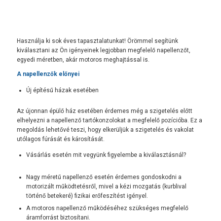
Használja ki sok éves tapasztalatunkat! Örömmel segítünk
kiválasztani az Ön igényeinek legjobban megfelelő napellenzőt,
egyedi méretben, akár motoros meghajtással is.
A napellenzők előnyei
Új építésű házak esetében
Az újonnan épülő ház esetében érdemes még a szigetelés előtt
elhelyezni a napellenző tartókonzolokat a megfelelő pozícióba. Ez a
megoldás lehetővé teszi, hogy elkerüljük a szigetelés és vakolat
utólagos fúrását és károsítását.
Vásárlás esetén mit vegyünk figyelembe a kiválasztásnál?
Nagy méretű napellenző esetén érdemes gondoskodni a
motorizált működtetésről, mivel a kézi mozgatás (kurblival
történő betekeré) fizikai erőfeszítést igényel.
A motoros napellenző működéséhez szükséges megfelelő
áramforrást biztosítani.