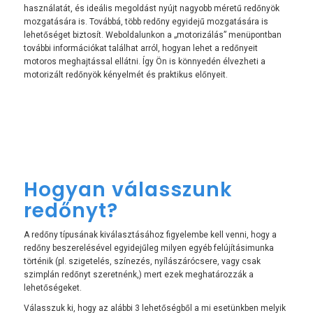
használatát, és ideális megoldást nyújt nagyobb méretű redőnyök
mozgatására is. Továbbá, több redőny egyidejű mozgatására is
lehetőséget biztosít. Weboldalunkon a „motorizálás” menüpontban
további információkat találhat arról, hogyan lehet a redőnyeit
motoros meghajtással ellátni. Így Ön is könnyedén élvezheti a
motorizált redőnyök kényelmét és praktikus előnyeit.
Hogyan válasszunk
redőnyt?
A redőny típusának kiválasztásához figyelembe kell venni, hogy a
redőny beszerelésével egyidejűleg milyen egyéb felújításimunka
történik (pl. szigetelés, színezés, nyílászárócsere, vagy csak
szimplán redőnyt szeretnénk,) mert ezek meghatározzák a
lehetőségeket.
Válasszuk ki, hogy az alábbi 3 lehetőségből a mi esetünkben melyik