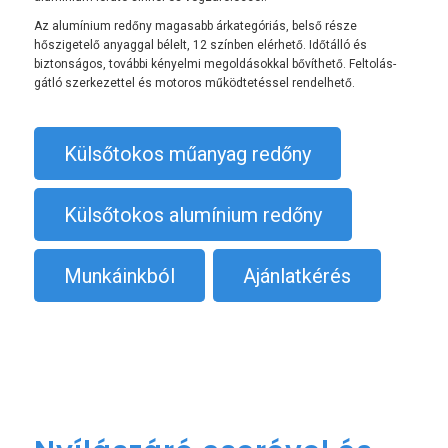
Az alumínium redőny magasabb árkategóriás, belső része
hőszigetelő anyaggal bélelt, 12 színben elérhető. Időtálló és
biztonságos, további kényelmi megoldásokkal bővíthető. Feltolás-
gátló szerkezettel és motoros működtetéssel rendelhető.
Külsőtokos műanyag redőny
Külsőtokos alumínium redőny
Munkáinkból
Ajánlatkérés