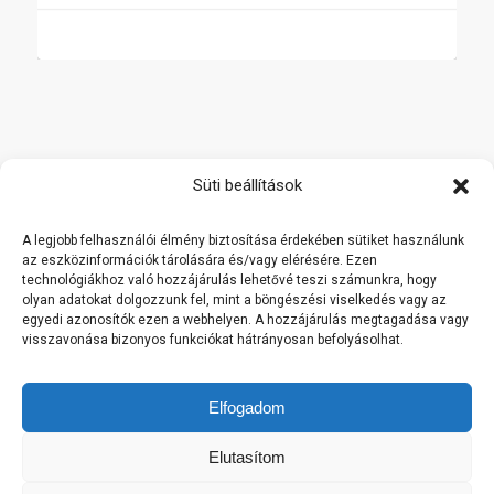
Főoldal
Süti beállítások
Termékek
A legjobb felhasználói élmény biztosítása érdekében sütiket használunk
Rólunk
az eszközinformációk tárolására és/vagy elérésére. Ezen
technológiákhoz való hozzájárulás lehetővé teszi számunkra, hogy
Referenciák
olyan adatokat dolgozzunk fel, mint a böngészési viselkedés vagy az
Kapcsolat
egyedi azonosítók ezen a webhelyen. A hozzájárulás megtagadása vagy
visszavonása bizonyos funkciókat hátrányosan befolyásolhat.
Viszonteladóknak
Cookie Policy
Elfogadom
This is a notification that can be used for cookie consent or
Elutasítom
other important news. It also got a modal window now! Click
"learn more" to see it!