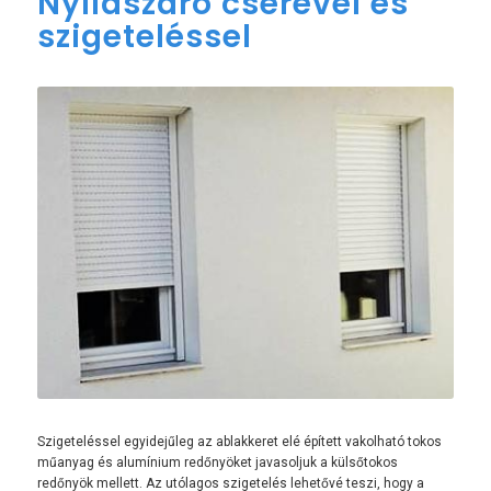
Nyílászáró cserével és
szigeteléssel
Szigeteléssel egyidejűleg az ablakkeret elé épített vakolható tokos
műanyag és alumínium redőnyöket javasoljuk a külsőtokos
redőnyök mellett. Az utólagos szigetelés lehetővé teszi, hogy a