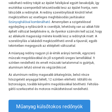
vakolható redőny tokját az épület falsíkjával együtt bevakolják, így
esztétikai szempontból tetszetősebb lesz az épület frontja, nem
látszódik a redőnytok. A redőny szerelőnyílását kívülről lehet
megközelíteni az esetleges meghibásodás javításakor.
Szúnyoghálóval kombinálható.
Amennyiben a szigeteléssel
egyidejűleg a nyílászárót is cseréljük, lehetőség van az ablak fölé
épített változat beépítésére is, de ilyenkor számolni kell azzal, hogy
az ablakunk magassági mérete kisebb lesz a redőnytok miatt. A
szerelőnyílás a lakásból megközelíthető ennél a típusnál, egyéb
tekintetben megegyezik az eléépített változattal.
A műanyag redőny nagyon jó ár-érték arányú termék, egyszerű
műszaki megoldásokkal és jól szigetelő üreges lamellákkal. 9
színben rendelhető és emelt műszaki tartalommal is gyártjuk,
alumínium lefutó sínnel és végzáróléccel.
Az alumínium redőny magasabb árkategóriás, belső része
hőszigetelő anyaggal bélelt, 12 színben elérhető. Időtálló és
biztonságos, további kényelmi megoldásokkal bővíthető. Feltolás-
gátló szerkezettel és motoros működtetéssel rendelhető.
Műanyag külsőtokos redőnyök