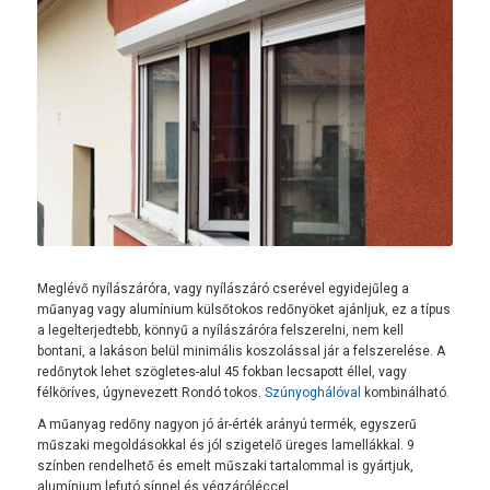
Meglévő nyílászáróra, vagy nyílászáró cserével egyidejűleg a
műanyag vagy alumínium külsőtokos redőnyöket ajánljuk, ez a típus
a legelterjedtebb, könnyű a nyílászáróra felszerelni, nem kell
bontani, a lakáson belül minimális koszolással jár a felszerelése. A
redőnytok lehet szögletes-alul 45 fokban lecsapott éllel, vagy
félköríves, úgynevezett Rondó tokos.
Szúnyoghálóval
kombinálható.
A műanyag redőny nagyon jó ár-érték arányú termék, egyszerű
műszaki megoldásokkal és jól szigetelő üreges lamellákkal. 9
színben rendelhető és emelt műszaki tartalommal is gyártjuk,
alumínium lefutó sínnel és végzáróléccel.