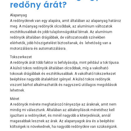
redőny árát?
Alapanyag
A redőnyöknek van egy alapára, amit általában az alapanyag határoz
meg. A műanyag redőnyök olcsóbbak, az alumínium változatok
esztétikusabbak és jobb tulajdonságokkal bírnak. Az alumínium
redőnyök általában drágábbak, de változatosabb színekben
elérhetők, jobb hőszigetelést biztosítanak, és lehetőség van a
motorizálásra és automatizálásra.
Tokszerkezet
A redőnyök árát több faktor is befolyásolja, mint például a tok típusa.
A külső tokos redőnyök általában olcsóbbak, míg a vakolható
tokosak drágábbak és esztétikusabbak. A vakolható tokszerkezet
beépítése nagyobb átalakítást igényel. A külső tokos redőnyök
viszont bárhol alkalmazhatók és nagyszerű utólagos megoldások
lehetnek.
Méret
A redőnyök mérete meghatározó tényezője az áraknak, amit nem
mindig mi választunk. Általában az ablaknyílások méretéhez kell
igazítani a redőnyöket, és minél nagyobb a kiterjedésük, annál
magasabbak lesznek az árak. Az alapanyagok ára és a beépítési
költségek is növekednek, ha nagyobb redőnyökre van szükségünk.