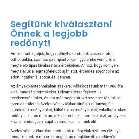
Segítünk kiválasztani
Önnek a legjobb
redőnyt!
Amikor fontolgatjuk, hogy redőnyt szeretnénk beszereltetni
otthonunkba, számos szempontot kell figyelembe vennünk a
megfelelő típus kiválasztása érdekében. Ahhoz, hogy könnyen
megtaláljuk a legmegfelelőbb ajánlatot, érdemes átgondolni az
adott ingatlan állapotát és igényeit.
Az árnyékolástechnikában szakértő vállalkozásunk már 1986 óta
kínál minőségi termékeket. Folyamatosan fejlesztjük
tevékenységünket, és ma már meghatározó szerepet töltünk be
ezen a területen. Széles választékban kínáljuk műanyag és
alumínium redőnyeinket, külső tokos redőnyeinket, vakolható tokos
redőnyeinket és más árnyékolástechnikai termékeinket, amelyeket
kiváló minőségben, saját üzemünkben állítunk elő.
Széles választékunkban motorizált redőnyeink számos előnnyel
rendelkeznek. A motoros meghajtás megkönnyíti a redőnyök