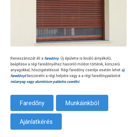
Reneszánszát éli a
faredőny
. Új épületre is kiváló árnyékoló,
beépítése a régi faredőnyéhez hasonló módon történik, korszerű
anyagokkal, hőszigeteléssel. Régi faredőny cseréje esetén lehet
új
faredőnyt
beszerelni a régi helyére vagy a a régi faredőnypalástot
műanyag vagy alumínium palástra cserélni
.
Faredőny
Munkáinkból
Ajánlatkérés