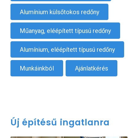
Alumínium külsőtokos redőny
Műanyag, eléépített típusú redőny
Alumínium, eléépített típusú redőny
Munkáinkból
Ajánlatkérés
Új építésű ingatlanra