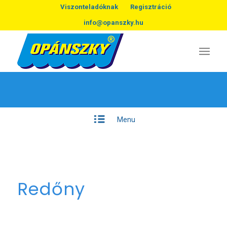
Viszonteladóknak
Regisztráció
info@opanszky.hu
Menu
Redőny