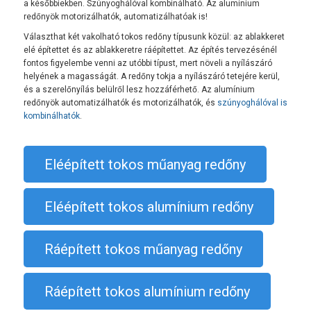
a későbbiekben. Szúnyoghálóval kombinálható. Az alumínium
redőnyök motorizálhatók, automatizálhatóak is!
Választhat két vakolható tokos redőny típusunk közül: az ablakkeret
elé építettet és az ablakkeretre ráépítettet. Az építés tervezésénél
fontos figyelembe venni az utóbbi típust, mert növeli a nyílászáró
helyének a magasságát. A redőny tokja a nyílászáró tetejére kerül,
és a szerelőnyílás belülről lesz hozzáférhető. Az alumínium
redőnyök automatizálhatók és motorizálhatók, és
szúnyoghálóval is
kombinálhatók
.
Eléépített tokos műanyag redőny
Eléépített tokos alumínium redőny
Ráépített tokos műanyag redőny
Ráépített tokos alumínium redőny