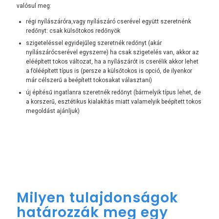
valósul meg:
régi nyílászáróra,vagy nyílászáró cserével együtt szeretnénk
redőnyt: csak külsőtokos redőnyök
szigeteléssel egyidejűleg szeretnék redőnyt (akár
nyílászárócserével egyszerre) ha csak szigetelés van, akkor az
eléépített tokos változat, ha a nyílászárót is cserélik akkor lehet
a föléépített típus is (persze a külsőtokos is opció, de ilyenkor
már célszerű a beépített tokosakat választani)
új építésű ingatlanra szeretnék redőnyt (bármelyik típus lehet, de
a korszerű, esztétikus kialakítás miatt valamelyik beépített tokos
megoldást ajánljuk)
Milyen tulajdonságok
határozzák meg egy