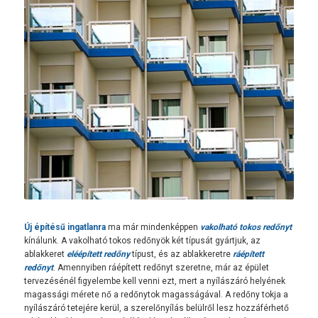
Új építésű ingatlanra
ma már mindenképpen
vakolható tokos redőnyt
kínálunk. A vakolható tokos redőnyök két típusát gyártjuk, az
ablakkeret
eléépített redőny
típust, és az ablakkeretre
ráépített
redőnyt
. Amennyiben ráépített redőnyt szeretne, már az épület
tervezésénél figyelembe kell venni ezt, mert a nyílászáró helyének
magassági mérete nő a redőnytok magasságával. A redőny tokja a
nyílászáró tetejére kerül, a szerelőnyílás belülről lesz hozzáférhető