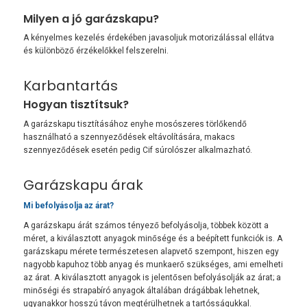
Milyen a jó garázskapu?
A kényelmes kezelés érdekében javasoljuk motorizálással ellátva
és különböző érzékelőkkel felszerelni.
Karbantartás
Hogyan tisztítsuk?
A garázskapu tisztításához enyhe mosószeres törlőkendő
használható a szennyeződések eltávolítására, makacs
szennyeződések esetén pedig Cif súrolószer alkalmazható.
Garázskapu árak
Mi befolyásolja az árat?
A garázskapu árát számos tényező befolyásolja, többek között a
méret, a kiválasztott anyagok minősége és a beépített funkciók is. A
garázskapu mérete természetesen alapvető szempont, hiszen egy
nagyobb kapuhoz több anyag és munkaerő szükséges, ami emelheti
az árat. A kiválasztott anyagok is jelentősen befolyásolják az árat; a
minőségi és strapabíró anyagok általában drágábbak lehetnek,
ugyanakkor hosszú távon megtérülhetnek a tartósságukkal.