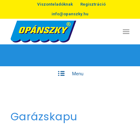
Viszonteladóknak
Regisztráció
info@opanszky.hu
Menu
Garázskapu