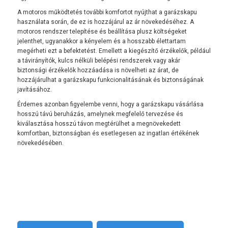
A motoros működtetés további komfortot nyújthat a garázskapu
használata során, de ez is hozzájárul az ár növekedéséhez. A
motoros rendszer telepítése és beállítása plusz költségeket
jelenthet, ugyanakkor a kényelem és a hosszabb élettartam
megérheti ezt a befektetést. Emellett a kiegészítő érzékelők, például
a távirányítók, kulcs nélküli belépési rendszerek vagy akár
biztonsági érzékelők hozzáadása is növelheti az árat, de
hozzájárulhat a garázskapu funkcionalitásának és biztonságának
javításához.
Érdemes azonban figyelembe venni, hogy a garázskapu vásárlása
hosszú távú beruházás, amelynek megfelelő tervezése és
kiválasztása hosszú távon megtérülhet a megnövekedett
komfortban, biztonságban és esetlegesen az ingatlan értékének
növekedésében.