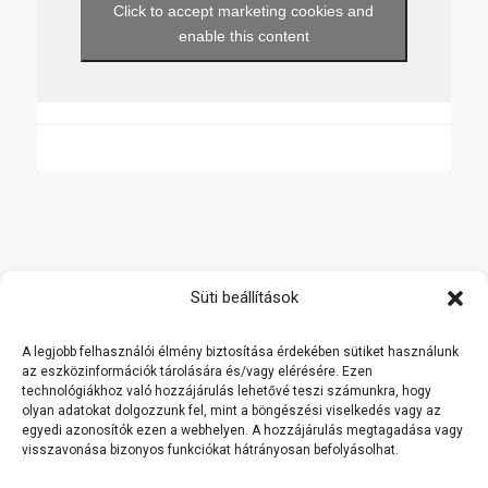
Click to accept marketing cookies and
enable this content
Főoldal
Süti beállítások
Termékek
A legjobb felhasználói élmény biztosítása érdekében sütiket használunk
Rólunk
az eszközinformációk tárolására és/vagy elérésére. Ezen
technológiákhoz való hozzájárulás lehetővé teszi számunkra, hogy
Referenciák
olyan adatokat dolgozzunk fel, mint a böngészési viselkedés vagy az
Kapcsolat
egyedi azonosítók ezen a webhelyen. A hozzájárulás megtagadása vagy
visszavonása bizonyos funkciókat hátrányosan befolyásolhat.
Viszonteladóknak