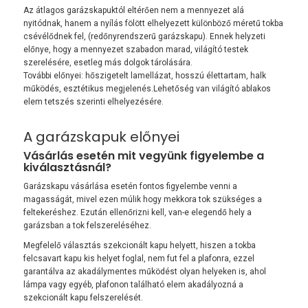
Az átlagos garázskapuktól eltérően nem a mennyezet alá
nyitódnak, hanem a nyílás fölött elhelyezett különböző méretű tokba
csévélődnek fel, (redőnyrendszerű garázskapu). Ennek helyzeti
előnye, hogy a mennyezet szabadon marad, világító testek
szerelésére, esetleg más dolgok tárolására.
További előnyei: hőszigetelt lamellázat, hosszú élettartam, halk
működés, esztétikus megjelenés.Lehetőség van világító ablakos
elem tetszés szerinti elhelyezésére.
A garázskapuk előnyei
Vásárlás esetén mit vegyünk figyelembe a
kiválasztásnál?
Garázskapu vásárlása esetén fontos figyelembe venni a
magasságát, mivel ezen múlik hogy mekkora tok szükséges a
feltekeréshez. Ezután ellenőrizni kell, van-e elegendő hely a
garázsban a tok felszereléséhez.
Megfelelő választás szekcionált kapu helyett, hiszen a tokba
felcsavart kapu kis helyet foglal, nem fut fel a plafonra, ezzel
garantálva az akadálymentes működést olyan helyeken is, ahol
lámpa vagy egyéb, plafonon található elem akadályozná a
szekcionált kapu felszerelését.