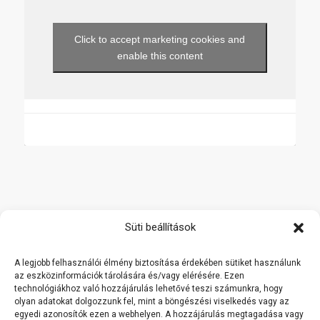
Click to accept marketing cookies and
enable this content
Főoldal
Süti beállítások
Termékek
A legjobb felhasználói élmény biztosítása érdekében sütiket használunk
Rólunk
az eszközinformációk tárolására és/vagy elérésére. Ezen
technológiákhoz való hozzájárulás lehetővé teszi számunkra, hogy
Referenciák
olyan adatokat dolgozzunk fel, mint a böngészési viselkedés vagy az
Kapcsolat
egyedi azonosítók ezen a webhelyen. A hozzájárulás megtagadása vagy