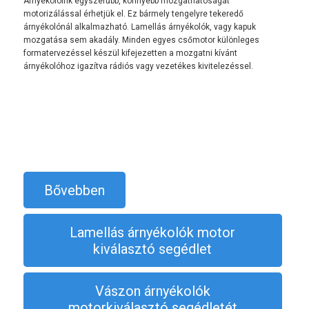
Árnyékolóink egyszerűbb, könnyebb mozgathatóságát
motorizálással érhetjük el. Ez bármely tengelyre tekeredő
árnyékolónál alkalmazható. Lamellás árnyékolók, vagy kapuk
mozgatása sem akadály. Minden egyes csőmotor különleges
formatervezéssel készül kifejezetten a mozgatni kívánt
árnyékolóhoz igazítva rádiós vagy vezetékes kivitelezéssel.
Bővebben
Lamellás árnyékolók motor
kiválasztó segédlet
Vászon árnyékolók
motorkiválasztó segédletét