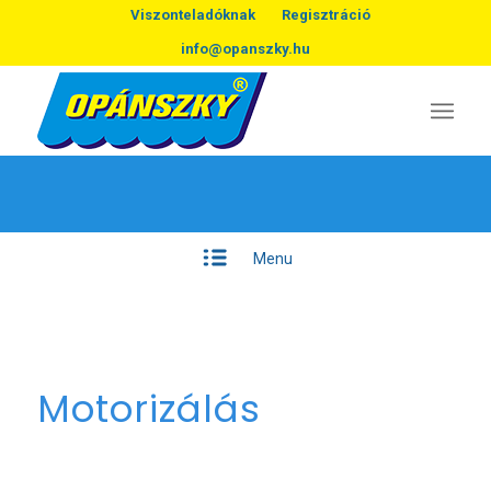
Viszonteladóknak
Regisztráció
info@opanszky.hu
Menu
Motorizálás