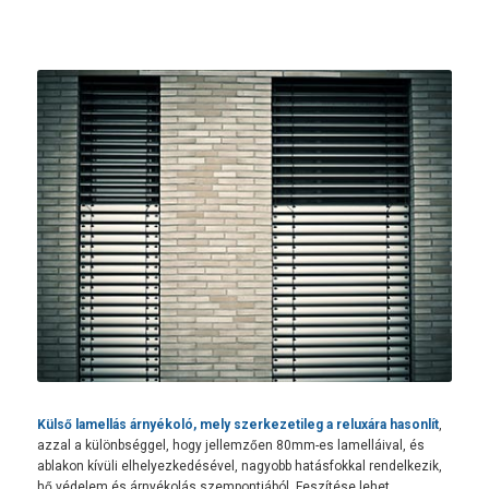
Külső lamellás árnyékoló, mely szerkezetileg a reluxára hasonlít
,
azzal a különbséggel, hogy jellemzően 80mm-es lamelláival, és
ablakon kívüli elhelyezkedésével, nagyobb hatásfokkal rendelkezik,
hő védelem és árnyékolás szempontjából. Feszítése lehet