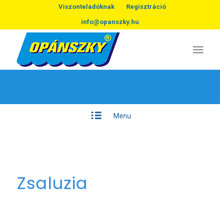
Viszonteladóknak
Regisztráció
info@opanszky.hu
Menu
Zsaluzia