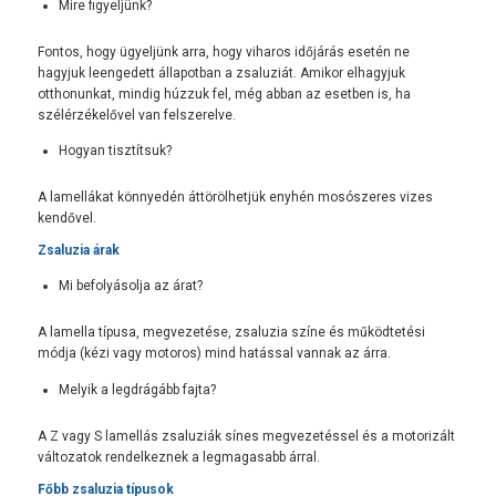
Mire figyeljünk?
Fontos, hogy ügyeljünk arra, hogy viharos időjárás esetén ne
hagyjuk leengedett állapotban a zsaluziát. Amikor elhagyjuk
otthonunkat, mindig húzzuk fel, még abban az esetben is, ha
szélérzékelővel van felszerelve.
Hogyan tisztítsuk?
A lamellákat könnyedén áttörölhetjük enyhén mosószeres vizes
kendővel.
Zsaluzia árak
Mi befolyásolja az árat?
A lamella típusa, megvezetése, zsaluzia színe és működtetési
módja (kézi vagy motoros) mind hatással vannak az árra.
Melyik a legdrágább fajta?
A Z vagy S lamellás zsaluziák sínes megvezetéssel és a motorizált
változatok rendelkeznek a legmagasabb árral.
Főbb zsaluzia típusok