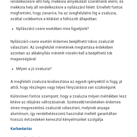
rendelkezésre álló hely, mekkora árnyékolást szeretnénk elérni, és
mekkora hely áll rendelkezésre a nyílászáró felett. Emellett fontos
megfontolni, hogy zavaró-e, ha az üvegfelületre lóg a zsaluzia,
ezáltal csökkentve a kilátást a felhúzott állapotban.
Nyílászáró csere esetében mire figyeljünk?
Nyílászáró csere esetén érdemes beépíthető tokos zsaluziát
választani. Az üvegfelület méretének megtartása érdekében
azonban az ablaknyílás méretét növelni kell a beépíthető tok
magasságával.
Milyen a jó zsaluzia?
A megfelelő zsaluzia kiválasztása az egyedi igényektől is függ, pl.
attól, hogy részleges vagy teljes fényzárásra van szükségünk.
Különösen fontos szempont, hogy a zsaluzia milyen mértékben lesz
kitéve az időjárás változásainak. Szelesebb területeken érdemes
sínes megvezetésű zsaluziát választani, melynek anyaga
alumínium, így rendeltetésszerű használat mellett garantáltan
hosszú évtizedeken keresztül kényelmünket szolgálja.
Karbantartás