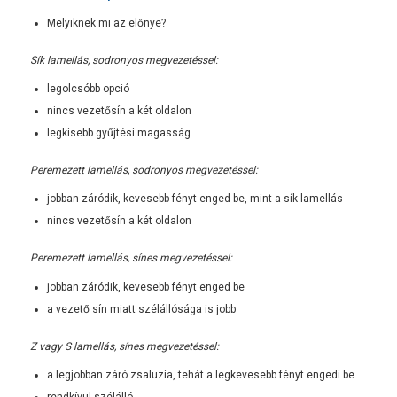
Melyiknek mi az előnye?
Sík lamellás, sodronyos megvezetéssel:
legolcsóbb opció
nincs vezetősín a két oldalon
legkisebb gyűjtési magasság
Peremezett lamellás, sodronyos megvezetéssel:
jobban záródik, kevesebb fényt enged be, mint a sík lamellás
nincs vezetősín a két oldalon
Peremezett lamellás, sínes megvezetéssel:
jobban záródik, kevesebb fényt enged be
a vezető sín miatt szélállósága is jobb
Z vagy S lamellás, sínes megvezetéssel:
a legjobban záró zsaluzia, tehát a legkevesebb fényt engedi be
rendkívül szélálló