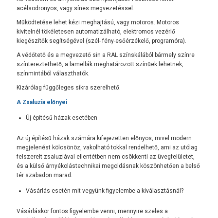
acélsodronyos, vagy sínes megvezetéssel.
Működtetése lehet kézi meghajtású, vagy motoros. Motoros
kivitelnél tökéletesen automatizálható, elektromos vezérlő
kiegészítők segítségével (szél- fény-esőérzékelő, programóra).
A védőtető és a megvezető sin a RAL színskálából bármely színre
színtereztethető, a lamellák meghatározott színűek lehetnek,
színmintából választhatók.
Kizárólag függőleges síkra szerelhető.
A Zsaluzia előnyei
Új építésű házak esetében
Az új építésű házak számára kifejezetten előnyös, mivel modern
megjelenést kölcsönöz, vakolható tokkal rendelhető, ami az utólag
felszerelt zsaluziával ellentétben nem csökkenti az üvegfelületet,
és a külső árnyékolástechnikai megoldásnak köszönhetően a belső
tér szabadon marad.
Vásárlás esetén mit vegyünk figyelembe a kiválasztásnál?
Vásárláskor fontos figyelembe venni, mennyire szeles a