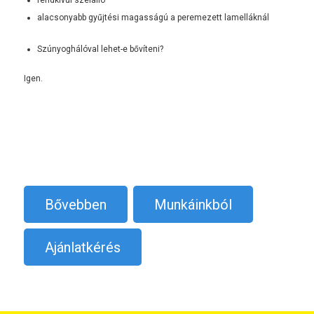
alacsonyabb gyűjtési magasságú a peremezett lamelláknál
Szúnyoghálóval lehet-e bővíteni?
Igen.
Bővebben
Munkáinkból
Ajánlatkérés