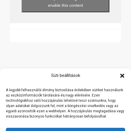
enable this content
Főoldal
Süti beállítások
Termékek
A legjobb felhasználói élmény biztosítása érdekében sütiket használunk
Rólunk
az eszközinformációk tárolására és/vagy elérésére. Ezen
technológiákhoz való hozzájárulás lehetővé teszi számunkra, hogy
Referenciák
olyan adatokat dolgozzunk fel, mint a böngészési viselkedés vagy az
Kapcsolat
egyedi azonosítók ezen a webhelyen. A hozzájárulás megtagadása vagy
visszavonása bizonyos funkciókat hátrányosan befolyásolhat.
Viszonteladóknak
Cookie Policy