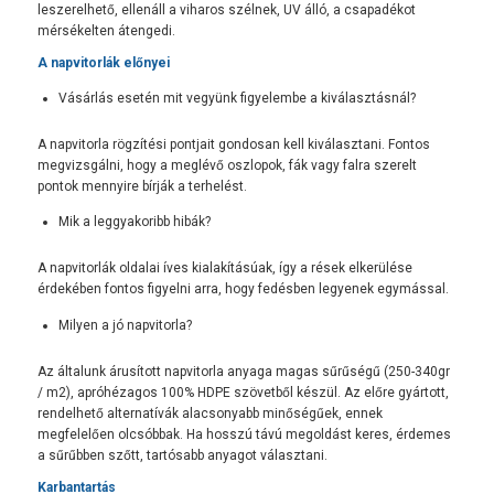
leszerelhető, ellenáll a viharos szélnek, UV álló, a csapadékot
mérsékelten átengedi.
A napvitorlák előnyei
Vásárlás esetén mit vegyünk figyelembe a kiválasztásnál?
A napvitorla rögzítési pontjait gondosan kell kiválasztani. Fontos
megvizsgálni, hogy a meglévő oszlopok, fák vagy falra szerelt
pontok mennyire bírják a terhelést.
Mik a leggyakoribb hibák?
A napvitorlák oldalai íves kialakításúak, így a rések elkerülése
érdekében fontos figyelni arra, hogy fedésben legyenek egymással.
Milyen a jó napvitorla?
Az általunk árusított napvitorla anyaga magas sűrűségű (250-340gr
/ m2), apróhézagos 100% HDPE szövetből készül. Az előre gyártott,
rendelhető alternatívák alacsonyabb minőségűek, ennek
megfelelően olcsóbbak. Ha hosszú távú megoldást keres, érdemes
a sűrűbben szőtt, tartósabb anyagot választani.
Karbantartás