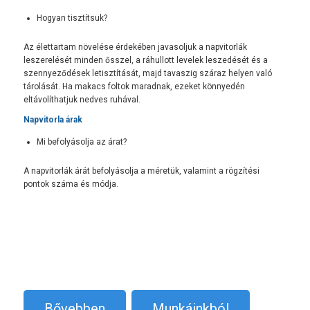
Hogyan tisztítsuk?
Az élettartam növelése érdekében javasoljuk a napvitorlák
leszerelését minden ősszel, a ráhullott levelek leszedését és a
szennyeződések letisztítását, majd tavaszig száraz helyen való
tárolását. Ha makacs foltok maradnak, ezeket könnyedén
eltávolíthatjuk nedves ruhával.
Napvitorla árak
Mi befolyásolja az árat?
A napvitorlák árát befolyásolja a méretük, valamint a rögzítési
pontok száma és módja.
Bővebben
Munkáinkból