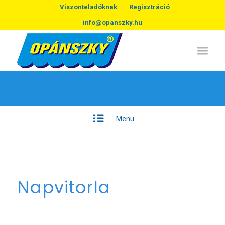
Viszonteladóknak
Regisztráció
info@opanszky.hu
Menu
Napvitorla