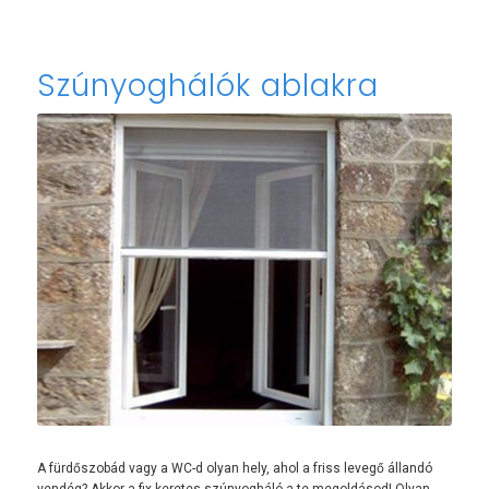
Szúnyoghálók ablakra
A fürdőszobád vagy a WC-d olyan hely, ahol a friss levegő állandó
vendég? Akkor a fix keretes szúnyogháló a te megoldásod! Olyan,