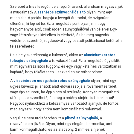
Szereted a friss levegőt, de a repülő rovarok állandóan megzavarják
a nyugalmad? A
zsanéros szúnyoghálós ajtó
olyan, mint egy
megbízható portás: hagyja a levegőt áramolni, de szigorúan
ellenőrzi, ki léphet be. Ez a megoldás pont olyan, mint egy
hagyományos ajtó, csak éppen szúnyoghálóval van bélelve! Egy-
vagy kétszárnyas kivitelben is elérhető, és ha még nagyobb
védelmet szeretnél, rugdosóval vagy osztott polikarbonát betéttel is
felszerelheted.
Ha a helytakarékosság a kulcsszó, akkor az
alumíniumkeretes
tolóajtós szúnyogháló
a te választásod. Ez a megoldás úgy siklik,
mint egy varázslatos függöny, és egy- vagy kétsínes változatban is
kapható, hogy tökéletesen illeszkedjen az otthonodhoz.
A
vízszintesen mozgatható rolós szúnyogháló
olyan, mint egy
ügyes bűvész: pillanatok alatt elővarázsolja a rovarmentes teret,
vagy épp eltünteti, ha épp nincs rá szükség. Könnyen mozgatható,
utólag is felszerelhető, és még a redőny sínjére is felrakhatod!
Nagyobb nyílásokhoz a kétszárnyas változatot ajánljuk, de fontos
megjegyezni, hogy ajtóra nem kombinálható redőnnyel.
Végül, de nem utolsósorban itt a
pliszé szúnyogháló
, a
rovarvédelem jövője! Olyan, mint egy elegáns harmonika, ami
bármikor megállítható, és az alacsony, 2 mm-es sínjének