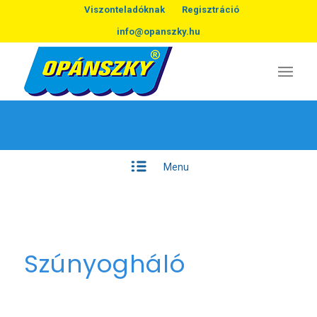
Viszonteladóknak
Regisztráció
info@opanszky.hu
Menu
Szúnyogháló