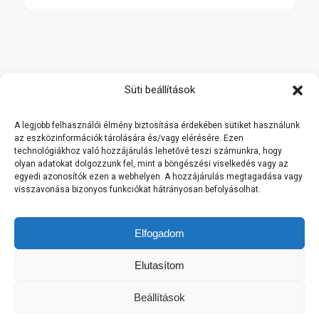
Főoldal
Süti beállítások
Termékek
A legjobb felhasználói élmény biztosítása érdekében sütiket használunk
Rólunk
az eszközinformációk tárolására és/vagy elérésére. Ezen
technológiákhoz való hozzájárulás lehetővé teszi számunkra, hogy
Referenciák
olyan adatokat dolgozzunk fel, mint a böngészési viselkedés vagy az
Kapcsolat
egyedi azonosítók ezen a webhelyen. A hozzájárulás megtagadása vagy
visszavonása bizonyos funkciókat hátrányosan befolyásolhat.
Viszonteladóknak
Cookie Policy
Elfogadom
This is a notification that can be used for cookie consent or
Elutasítom
other important news. It also got a modal window now! Click
"learn more" to see it!
Beállítások
OK
Learn More
© Copyright -
Opánszky Árnyékolástechnika