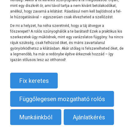
mint egy diszkrét őr, ami távol tartja a nem kívánt betolakodókat,
anélkül, hogy zavarná a kilátást. Ráadásul nem kell bajlódnod a fel-
le húzogatásával – egyszerűen csak élvezheted a szellőzést.
De mi a helyzet, ha néha szeretnéd, hogy a táj átvegye a
főszerepet? A rolós szúnyoghálók a te barátaid! Ezek a praktikus kis
szerkezetek úgy működnek, mint egy varázslatos függöny: ha nincs
rájuk szükség, csak felhúzod őket, és máris zavartalanul
gyönyörködhetsz a kilátásban. Akár utólag is felszerelheted őket, de
a legmenőbb, ha már a redőnybe építve érkeznek hozzád – így
igazán stílusos lesz az otthonod!
Fix keretes
Függőlegesen mozgatható rolós
Munkáinkból
Ajánlatkérés