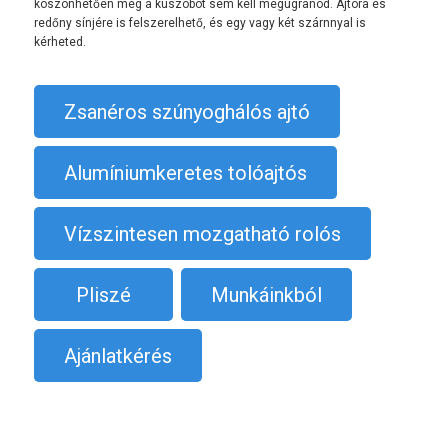
köszönhetően még a küszöböt sem kell megugranod. Ajtóra és
redőny sínjére is felszerelhető, és egy vagy két szárnnyal is
kérheted.
Zsanéros szúnyoghálós ajtó
Alumíniumkeretes tolóajtós
Vízszintesen mozgatható rolós
Pliszé
Munkáinkból
Ajánlatkérés