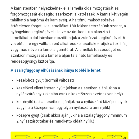
A karnistestben helyezkednek el a lamella oldalmozgatását és
forgómozgását elősegítő szerkezeti alkatrészek. A karnis két végén
található a hajtómű és karnisvég. A hajtómű működtetésével
áttételesen forgatjuk a lamellákat 180 fokban tetszésünk szerint, a
gyöngylánc segítségével, illetve az ún. kocsikra akasztott
lamellákat oldal irányban mozdíthatjuk a zsinórzat segítségével. A
vezetősínre egy vállfa-szerű alkatrésszel csatlakoztatjuk a textíliát,
vagy más néven a lamella garnitúrát. A lamellák feszességét és
szinkron mozgását a lamella alján található lamellasúly és
rendezőgyöngy biztosítja.
A szalagfüggöny elhúzásának iránya többféle lehet:
kezelőhöz gyűjt (normál változat)
kezelővel ellentétesen gyűjt (abban az esetben ajánljuk ha a
nyílászáró egyik oldalán csak a kezelőszerkezetnek van hely)
kettényíló (abban esetben ajánljuk ha a nyílászáró középen nyílik
vagy ha a középen van egy olyan nyílászáró ami nyílik)
középre gyűjt (csak akkor ajánljuk ha a szalagfüggöny minimum
2 nyílászárót takar és mindkettő oldalt nyílik.)