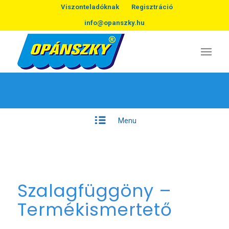
Viszonteladóknak
Regisztráció
info@opanszky.hu
Menu
Szalagfüggöny –
Termékismertető