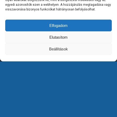
egyedi azonosítók ezen a webhelyen. A hozzájárulás megtagadása vagy
visszavonása bizonyos funkciókat hátrányosan befolyásolhat.
Elfogadom
This is a notification that can be used for cookie consent or
Elutasítom
other important news. It also got a modal window now! Click
Főoldal
"learn more" to see it!
Beállítások
Termékek
OK
Learn More
Rólunk
Referenciák
Kapcsolat
Viszonteladóknak
Cookie Policy