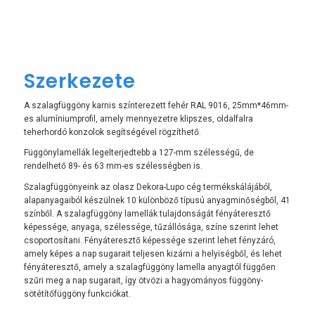
Szerkezete
A szalagfüggöny karnis színterezett fehér RAL 9016, 25mm*46mm-
es alumíniumprofil, amely mennyezetre klipszes, oldalfalra
teherhordó konzolok segítségével rögzíthető.
Függönylamellák legelterjedtebb a 127-mm szélességű, de
rendelhető 89- és 63 mm-es szélességben is.
Szalagfüggönyeink az olasz Dekora-Lupo cég termékskálájából,
alapanyagaiból készülnek 10 különböző típusú anyagminőségből, 41
színből. A szalagfüggöny lamellák tulajdonságát fényáteresztő
képessége, anyaga, szélessége, tűzállósága, színe szerint lehet
csoportosítani. Fényáteresztő képessége szerint lehet fényzáró,
amely képes a nap sugarait teljesen kizárni a helyiségből, és lehet
fényáteresztő, amely a szalagfüggöny lamella anyagtól függően
szűri meg a nap sugarait, így ötvözi a hagyományos függöny-
sötétítőfüggöny funkciókat.